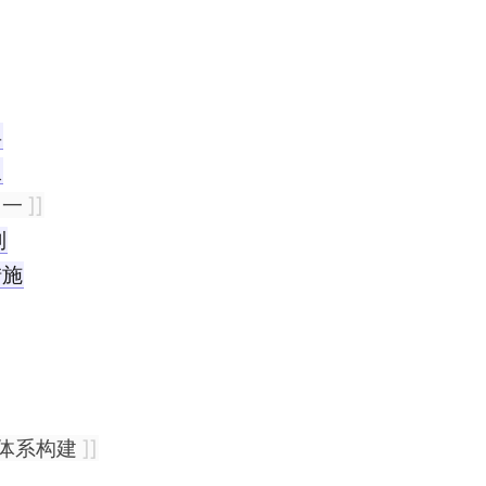
具
入
归一
]]
制
措施
息体系构建
]]