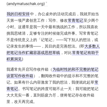
(andymatuschak.org)
我的日程安排
中，办公桌外的活动完成后，我就开始当
天第一项严肃创意工作：写作、修改
常青笔记
至少两个
小时。这通常是我一天中最有挑战的工作，所以我喜欢
挑我思绪清，足够专注的时候做完成件事。写常青笔记
不是传统意义上的「记笔记」——写下别人的想法，或
记录发生的事情——，其目的是完善想法。(即
大多数人
把笔记当作贮藏容器或思想草稿
，对比
常青笔记有助于
积累洞见
)
我通常先开启写作收件箱（
为临时性的和不完整的笔记
设置写作收件箱
），翻阅收件箱中的提示和不完整的笔
记。如果有什么内容激发了我的想法，我便就此起草
常
青笔记
。书写笔记的跨度可能不止一天：我可能把笔记
大大充实一番，直到筋疲力尽，便将笔记存在收件箱
里，改天再完成。