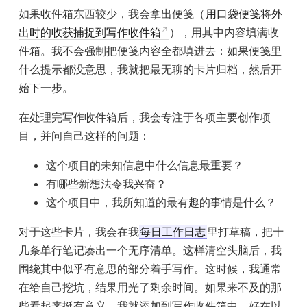
如果收件箱东西较少，我会拿出便笺（
用口袋便笺将外
出时的收获捕捉到写作收件箱
），用其中内容填满收
件箱。我不会强制把便笺内容全都填进去：如果便笺里
什么提示都没意思，我就把最无聊的卡片归档，然后开
始下一步。
在处理完写作收件箱后，我会专注于各项主要创作项
目，并问自己这样的问题：
这个项目的未知信息中什么信息最重要？
有哪些新想法令我兴奋？
这个项目中，我所知道的最有趣的事情是什么？
对于这些卡片，我会在我
每日工作日志
里打草稿，把十
几条单行笔记凑出一个无序清单。这样清空头脑后，我
围绕其中似乎有意思的部分着手写作。这时候，我通常
在给自己挖坑，结果用光了剩余时间。如果来不及的那
些看起来挺有意义，我就添加到写作收件箱中，好在以