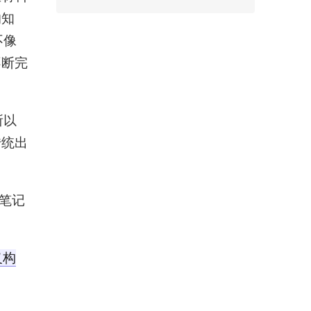
的知
不像
不断完
所以
传统出
。
青笔记
义构