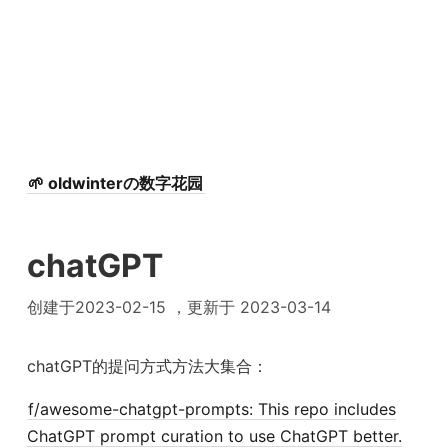
🌱 oldwinterの数字花园
chatGPT
创建于2023-02-15 ，更新于 2023-03-14
chatGPT的提问方式方法大集合：
f/awesome-chatgpt-prompts: This repo includes
ChatGPT prompt curation to use ChatGPT better.