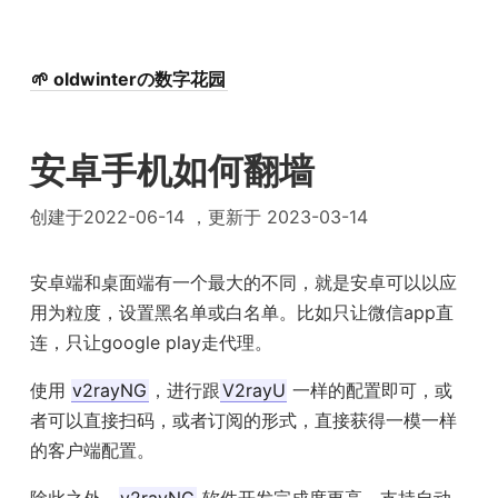
🌱 oldwinterの数字花园
安卓手机如何翻墙
创建于2022-06-14 ，更新于 2023-03-14
安卓端和桌面端有一个最大的不同，就是安卓可以以应
用为粒度，设置黑名单或白名单。比如只让微信app直
连，只让google play走代理。
使用
v2rayNG
，进行跟
V2rayU
一样的配置即可，或
者可以直接扫码，或者订阅的形式，直接获得一模一样
的客户端配置。
除此之外，
v2rayNG
软件开发完成度更高。支持自动